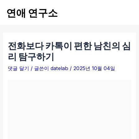
콘
연애 연구소
텐
Mai
츠
Men
로
건
전화보다 카톡이 편한 남친의 심
너
리 탐구하기
뛰
댓글 달기
/ 글쓴이
datelab
/
2025년 10월 04일
기