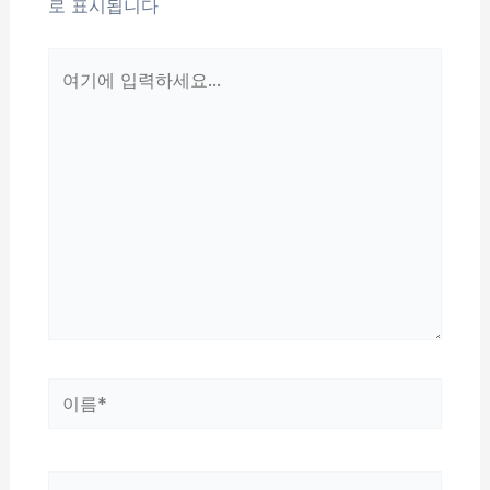
로 표시됩니다
여
기
에
입
력
하
세
요...
이
름
*
이