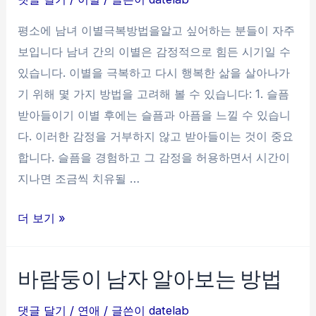
자
평소에 남녀 이별극복방법을알고 싶어하는 분들이 자주
가
보입니다 남녀 간의 이별은 감정적으로 힘든 시기일 수
생
있습니다. 이별을 극복하고 다시 행복한 삶을 살아나가
겼
기 위해 몇 가지 방법을 고려해 볼 수 있습니다: 1. 슬픔
을
받아들이기 이별 후에는 슬픔과 아픔을 느낄 수 있습니
때
다. 이러한 감정을 거부하지 않고 받아들이는 것이 중요
다
합니다. 슬픔을 경험하고 그 감정을 허용하면서 시간이
가
지나면 조금씩 치유될 …
가
는
남
더 보기 »
방
녀
법
이
바람둥이 남자 알아보는 방법
별
극
댓글 달기
/
연애
/ 글쓴이
datelab