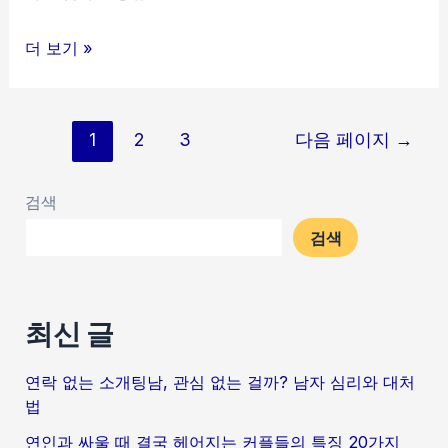
남
더 보기 »
자
한
글
테
1
2
3
다음 페이지
→
페
연
이
락
검색
지
오
검색
매
게
김
하
는
최신 글
법
연락 없는 소개팅남, 관심 없는 걸까? 남자 심리와 대처
법
연인과 싸울 때 결국 헤어지는 커플들의 특징 20가지