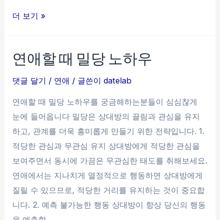
않
소
더 보기 »
는
개
법
팅
연애할 때 밀당 노하우
식
사
댓글 달기
/
연애
/ 글쓴이
datelab
메
연애할 때 밀당 노하우를 궁금해하는분들이 심심찮게
뉴
눈에 들어옵니다 밀당은 상대방의 끌림과 관심을 유지
고
하고, 관계를 더욱 흥미롭게 만들기 위한 전략입니다. 1.
르
적당한 관심과 무관심 유지 상대방에게 적당한 관심을
는
보여주면서 동시에 가끔은 무관심한 태도를 취해보세요.
법
연애에서는 지나치게 열정적으로 행동하면 상대방에게
질릴 수 있으므로, 적당한 거리를 유지하는 것이 중요합
니다. 2. 예측 불가능한 행동 상대방이 항상 당신의 행동
을 예측할 …