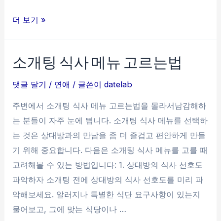
첫
더 보기 »
데
이
소개팅 식사 메뉴 고르는법
트
에
댓글 달기
/
연애
/ 글쓴이
datelab
서
주변에서 소개팅 식사 메뉴 고르는법을 몰라서남감해하
여
는 분들이 자주 눈에 띕니다. 소개팅 식사 메뉴를 선택하
자
는 것은 상대방과의 만남을 좀 더 즐겁고 편안하게 만들
랑
기 위해 중요합니다. 다음은 소개팅 식사 메뉴를 고를 때
어
고려해볼 수 있는 방법입니다: 1. 상대방의 식사 선호도
색
파악하자 소개팅 전에 상대방의 식사 선호도를 미리 파
해
악해보세요. 알러지나 특별한 식단 요구사항이 있는지
지
물어보고, 그에 맞는 식당이나 …
지