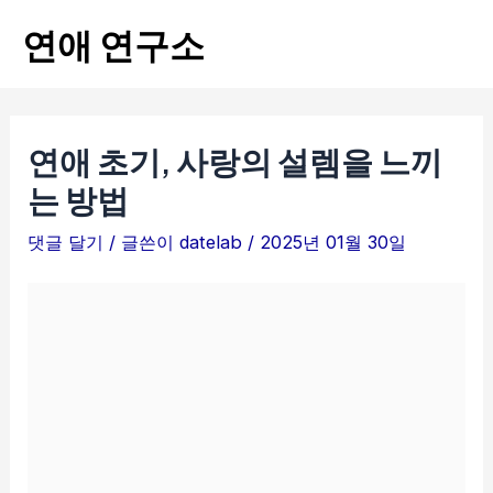
콘
연애 연구소
텐
Mai
츠
Men
로
건
연애 초기, 사랑의 설렘을 느끼
너
는 방법
뛰
댓글 달기
/ 글쓴이
datelab
/
2025년 01월 30일
기